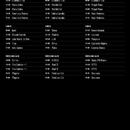
O Samba É 1 Só
O Samba É 1 Só
O Samba É 1 Só
23:30
00:00
00:00
Maria Emília
Matilde Cid
Miguel Moura
21:30
21:30
21:30
Maria Emília
Matilde Cid
Miguel Moura
20:05
20:05
20:05
Francisco Moreira
Valéria Carvalho
Nani Medeiros
18:35
18:35
18:35
Francisco Moreira
Valéria Carvalho
Nani Medeiros
17:15
17:15
17:15
CORETO
CORETO
CORETO
Quant
Bruma
Groove Armanda
00:00
23:50
23:10
Ricardo Crávidá
Maudito
Isa Leen
21:50
22:10
21:35
João Não & Lil Non
L-Ali
Marquise
20:00
20:40
20:05
Tipo
Br!sa
Capital da Bulgária
18:50
19:00
18:40
Inês Apenas
Malva
Catarina Branco
17:30
17:50
17:30
PÓRTICO NOS ALIVE
PÓRTICO NOS ALIVE
PÓRTICO NOS ALIVE
DJ Ivo
A-GOLD
Bunny O'Williams
20:00
20:00
20:00
Trio Cadmira + 1
Road 31
XPTO
18:45
18:45
18:45
Trio Cadmira + 1
Road 31
XPTO
17:30
17:30
17:30
P'laguita
Patrícias S.A.
Nassurra
16:15
16:15
16:15
P'laguita
Patrícias S.A.
Nassurra
15:00
15:00
15:00