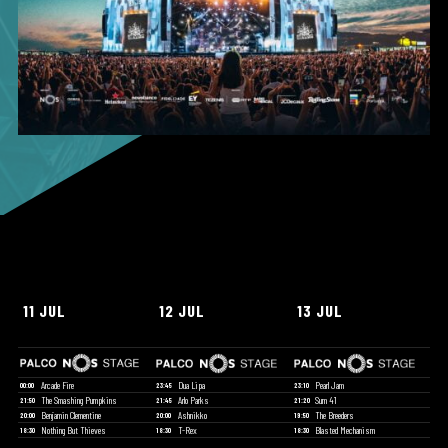
11 JUL
12 JUL
13 JUL
Arcade Fire
Dua Lipa
Pearl Jam
00:00
23:45
23:10
The Smashing Pumpkins
Arlo Parks
Sum 41
21:50
21:45
21:20
Benjamin Clementine
Ashnikko
The Breeders
20:00
20:00
19:50
Nothing But Thieves
T-Rex
Blasted Mechanism
18:30
18:30
18:30