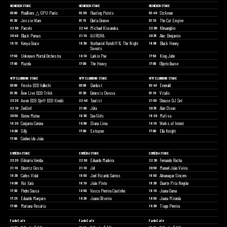
HEINEKEN STAGE
HEINEKEN STAGE
HEINEKEN STAGE
Moullinex △ GPU Panic
Floating Points
Stckman
03:00
02:50
02:40
Jessie Ware
Gloria Groove
The Cat Empire
01:30
01:15
01:10
Parcels
Michael Kiwanuka
Khruangbin
22:50
22:40
22:00
Black Pumas
AURORA
Alec Benjamin
20:40
21:10
20:35
Kenya Grace
Nathaniel Rateliff & The Night
Black Honey
19:15
19:30
19:05
Sweats
Unknown Mortal Orchestra
Larkin Poe
King John
17:50
18:10
17:50
Mazela
The Heavy
Objeto Quase
17:00
17:00
17:00
WTF CLUBBING STAGE
WTF CLUBBING STAGE
WTF CLUBBING STAGE
Fresko B2B Vallechi
Dardust
Emerald
03:00
03:00
02:45
Âme Live B2B Trikk
Genesis Owusu
Vitalic
01:30
01:30
01:10
Awen B2B Djeff B2B Xinobi
Tourist
Shouse DJ Set
23:20
22:45
21:50
ZenGxrl
Jüra
Alan Dixon
22:10
21:00
20:35
Bateu Matou
Sea Girls
Matisa
20:50
19:30
19:20
Conjunto Corona
Diana Lima
Works of Intent
19:20
18:00
18:10
Silly
Extrazen
Ella Knight
18:00
17:00
17:00
Conhecido João
17:00
COMÉDIA STAGE
COMÉDIA STAGE
COMÉDIA STAGE
Gilmário Vemba
Eduardo Madeira
Fernando Rocha
23:20
22:50
22:30
Beatriz Gosta
Jel
Manuel João Vieira
21:10
21:10
20:50
Carlos Vidal
Joel Ricardo Santos
Almanaque Sincero
19:30
19:50
19:50
Rui Xará
João Pinto
Duarte Pita Negrão
18:00
19:10
19:30
Pedro Sousa
Vasco Pereira Coutinho
Joana Gama
17:30
18:50
19:10
Eduardo Marques
Joana Oliveira
Joana Miranda
17:25
18:30
18:50
Mariana Rosária
Tiago Pereira
17:00
18:30
Fado Cafe
Fado Cafe
Fado Cafe