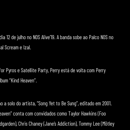
dia 12 de julho no NOS Alive’19. A banda sobe ao Palco NOS no
l Scream e Izal.
or Pyros e Satellite Party, Perry está de volta com Perry
lbum “Kind Heaven”.
o a solo do artista, “Song Yet to Be Sung”, editado em 2001.
 Heaven” conta com convidados como Taylor Hawkins (Foo
dgarden), Chris Chaney (Jane’s Addiction), Tommy Lee (Mötley