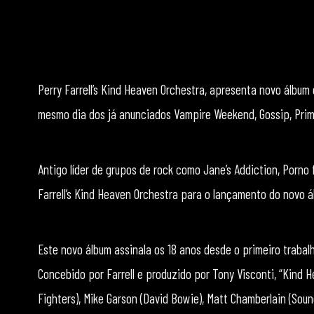
Perry Farrell’s Kind Heaven Orchestra, apresenta novo álbum 
mesmo dia dos já anunciados Vampire Weekend, Gossip, Prima
Antigo líder de grupos de rock como Jane’s Addiction, Porno f
Farrell’s Kind Heaven Orchestra para o lançamento do novo á
Este novo álbum assinala os 18 anos desde o primeiro trabalh
Concebido por Farrell e produzido por Tony Visconti, “Kind
Fighters), Mike Garson (David Bowie), Matt Chamberlain (Soun