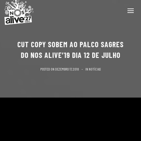
CUT COPY SOBEM AO PALCO SAGRES
DO NOS ALIVE’19 DIA 12 DE JULHO
POSTED ON
DEZEMBRO 17, 2018
IN
NOTÍCIAS