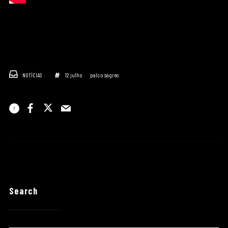
NOTÍCIAS
12 julho
palco sagres
7
Search