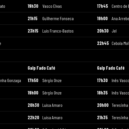
Gato
19h30
Vasco Elvas
17h45
Centro de
21h15
Guilherme Fonseca
19h00
Ana Arreb
23h15
Luís Franco-Bastos
20h30
Jel
e
22h45
Cebola Mol
Galp Fado Café
Galp Fado Café
inha Gonzaga
17h50
Sérgio Onze
17h30
Inês Vasc
19h00
Sérgio Onze
18h35
Inês Vasc
20h30
Luísa Amaro
20h00
Teresinha
22h20
Luísa Amaro
21h35
Teresinha