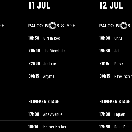
11 JUL
12 JUL
18h30
Girl in Red
18h00
CMAT
20h00
The Wombats
19h30
Jet
22h00
Justice
21h15
Muse
00h15
Anyma
00h15
Nine Inch 
HEINEKEN STAGE
HEINEKEN STAGE
17h00
Alta Avenue
17h00
Líquen
18h10
Mother Mother
17h50
Dead Poet 