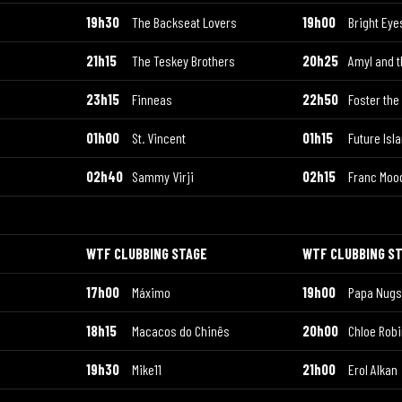
19h30
The Backseat Lovers
19h00
Bright Eye
21h15
The Teskey Brothers
20h25
Amyl and t
23h15
Finneas
22h50
Foster the
01h00
St. Vincent
01h15
Future Isl
02h40
Sammy Virji
02h15
Franc Moo
WTF CLUBBING STAGE
WTF CLUBBING S
17h00
Máximo
19h00
Papa Nugs
18h15
Macacos do Chinês
20h00
Chloe Rob
19h30
Mike11
21h00
Erol Alkan