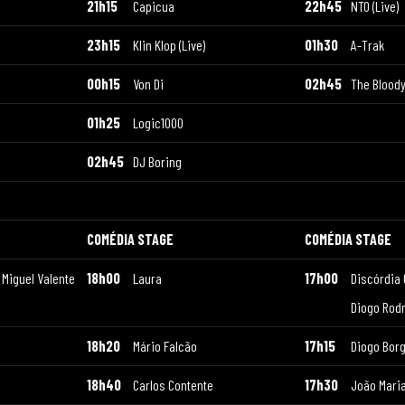
21h15
Capicua
22h45
NTO (Live)
23h15
Klin Klop (Live)
01h30
A-Trak
00h15
Von Di
02h45
The Bloody
a
01h25
Logic1000
02h45
DJ Boring
COMÉDIA STAGE
COMÉDIA STAGE
 Miguel Valente
18h00
Laura
17h00
Discórdia
Diogo Rod
18h20
Mário Falcão
17h15
Diogo Bor
18h40
Carlos Contente
17h30
João Mari