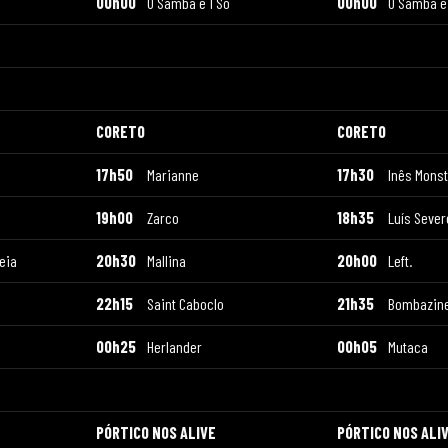
00h00
O Samba é 1 Só
00h00
O Samba é 
CORETO
CORETO
17h50
Marianne
17h30
Inês Monst
19h00
Zarco
18h35
Luís Sever
leia
20h30
Mallina
20h00
Left.
22h15
Saint Caboclo
21h35
Bombazin
00h25
Herlander
00h05
Mutaca
PÓRTICO NOS ALIVE
PÓRTICO NOS ALI