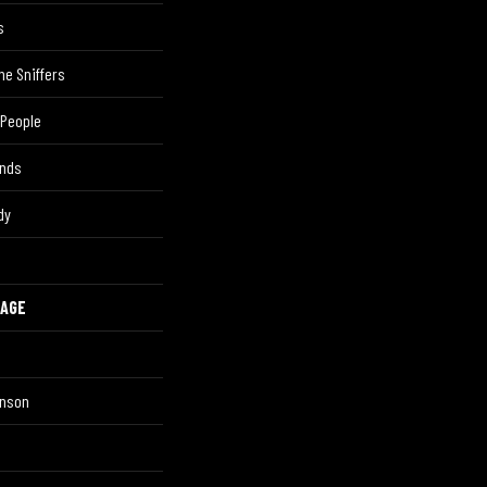
s
he Sniffers
 People
ands
dy
TAGE
inson