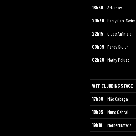
18h50
Artemas
20h30
Barry Cant Swim
22h15
Glass Animals
00h05
Parov Stelar
02h20
Nathy Peluso
WTF CLUBBING STAGE
17h00
Mão Cabeça
18h05
Nuno Cabral
19h10
Motherflutters