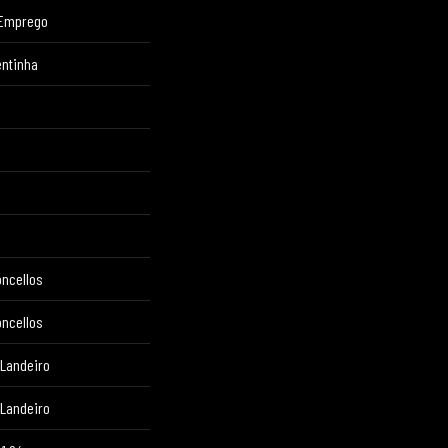
 Emprego
entinha
oncellos
oncellos
 Landeiro
 Landeiro