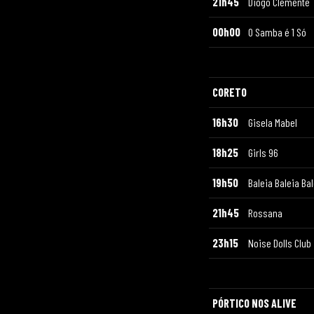
21h45
Diogo Clemente
00h00
O Samba é 1 Só
CORETO
16h30
Gisela Mabel
18h25
Girls 96
19h50
Baleia Baleia Ba
21h45
Rossana
23h15
Noise Dolls Club
PÓRTICO NOS ALIVE