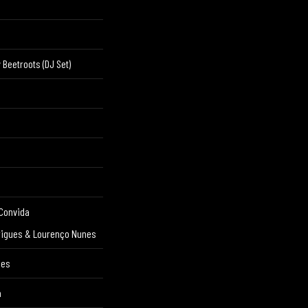
 Beetroots (DJ Set)
 Convida
rigues & Lourenço Nunes
ges
a